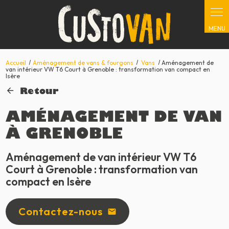
Panneau de gestion des cookies
Accueil
Aménagement de vans & fourgons
Vans
Aménagement de
van intérieur VW T6 Court à Grenoble : transformation van compact en
Isère
Retour
AMÉNAGEMENT DE VAN
À GRENOBLE
Aménagement de van intérieur VW T6
Court à Grenoble : transformation van
compact en Isère
Contactez-nous
mail